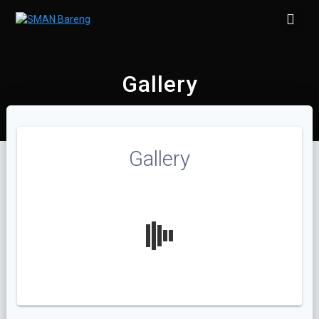
Skip
to
content
Gallery
Gallery