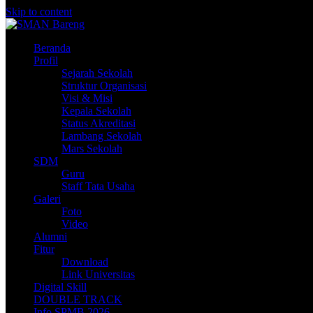
Skip to content
Beranda
Profil
Sejarah Sekolah
Struktur Organisasi
Visi & Misi
Kepala Sekolah
Status Akreditasi
Lambang Sekolah
Mars Sekolah
SDM
Guru
Staff Tata Usaha
Galeri
Foto
Video
Alumni
Fitur
Download
Link Universitas
Digital Skill
DOUBLE TRACK
Info SPMB 2026