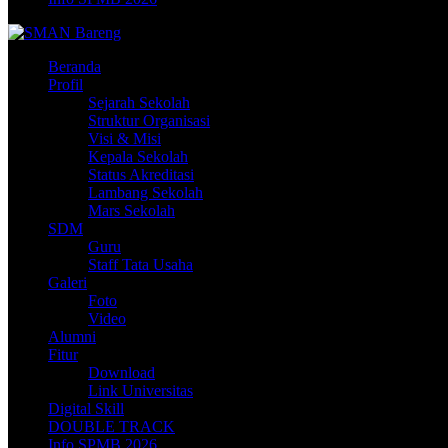
Beranda
Profil
Sejarah Sekolah
Struktur Organisasi
Visi & Misi
Kepala Sekolah
Status Akreditasi
Lambang Sekolah
Mars Sekolah
SDM
Guru
Staff Tata Usaha
Galeri
Foto
Video
Alumni
Fitur
Download
Link Universitas
Digital Skill
DOUBLE TRACK
Info SPMB 2026