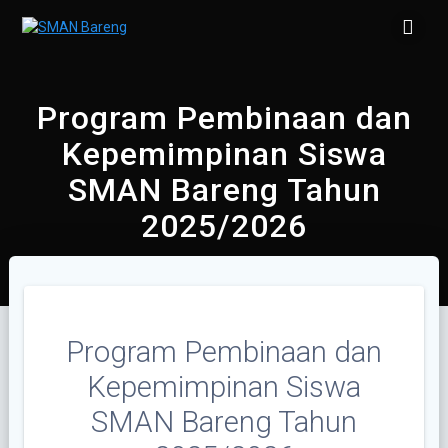
Skip
to
content
Program Pembinaan dan
Kepemimpinan Siswa
SMAN Bareng Tahun
2025/2026
Program Pembinaan dan
Kepemimpinan Siswa
SMAN Bareng Tahun