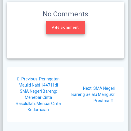
No Comments
Add comment
Post
Previous
Previous:
Peringatan
navigation
post:
Maulid Nabi 1447 H di
Next
Next:
SMA Negeri
SMA Negeri Bareng:
post:
Bareng Selalu Mengukir
Menebar Cinta
Prestasi
Rasulullah, Menuai Cinta
Kedamaian