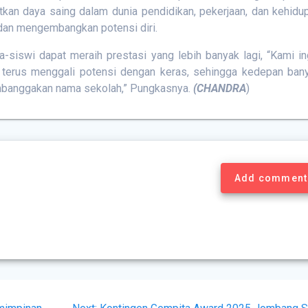
kan daya saing dalam dunia pendidikan, pekerjaan, dan kehidu
an mengembangkan potensi diri.
-siswi dapat meraih prestasi yang lebih banyak lagi, “Kami in
ta terus menggali potensi dengan keras, sehingga kedepan ban
embanggakan nama sekolah,” Pungkasnya.
(CHANDRA
)
Add comment
Next