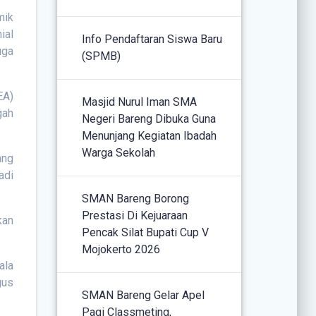
mik
ial
Info Pendaftaran Siswa Baru
uga
(SPMB)
EA)
Masjid Nurul Iman SMA
gah
Negeri Bareng Dibuka Guna
Menunjang Kegiatan Ibadah
Warga Sekolah
ang
adi
SMAN Bareng Borong
Prestasi Di Kejuaraan
kan
Pencak Silat Bupati Cup V
Mojokerto 2026
ala
gus
SMAN Bareng Gelar Apel
Pagi Classmeting,