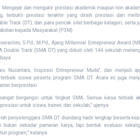
m Mengejar dan mengukir prestasi akademik maupun non akade
terbukti prestasi terakhir yang diraih prestasi dari mellin
 Track (DT), dan juara pencak silat berbagai katagori, serta j
gabdian kepada Masyarakat (P3M)
rachini, S.Pd., M.Pd., Ajang Millennial Entrepreneur Award (M
 Double Track (SMA DT) yang diikuti oleh 144 sekolah menen
abaya
Nusantara, Inspirasi Entrepreneur Muda”, dan menjadi aj
 terbaik siswa peserta program SMA DT. Acara ini juga menj
ainer berprestasi.
 sangat bergengsi untuk tingkat SMA. Semua karya terbaik a
esiasi untuk siswa, trainer, dan sekolah,” ujarnya
lah penyelenggara SMA DT diundang hadir lengkap beserta kep
ni bukan sekadar pameran karya, tapi bentuk evaluasi sekali
hun program,” katanya.