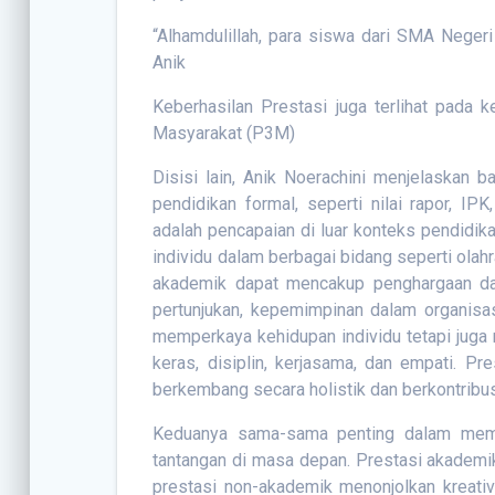
“Alhamdulillah, para siswa dari SMA Negeri
Anik
Keberhasilan Prestasi juga terlihat pada 
Masyarakat (P3M)
Disisi lain, Anik Noerachini menjelaskan
pendidikan formal, seperti nilai rapor, I
adalah pencapaian di luar konteks pendidi
individu dalam berbagai bidang seperti olah
akademik dapat mencakup penghargaan dala
pertunjukan, kepemimpinan dalam organisasi
memperkaya kehidupan individu tetapi juga m
keras, disiplin, kerjasama, dan empati. P
berkembang secara holistik dan berkontribus
Keduanya sama-sama penting dalam memb
tantangan di masa depan. Prestasi akademi
prestasi non-akademik menonjolkan kreati