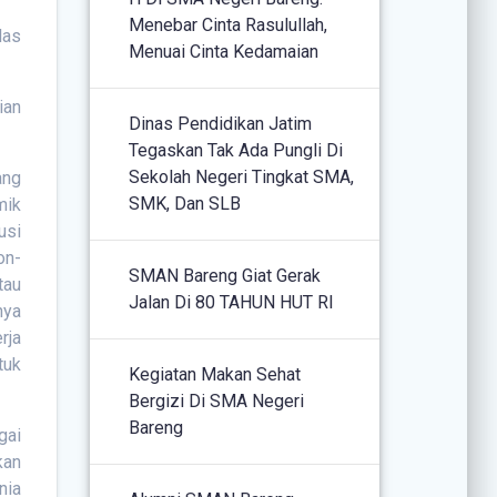
Menebar Cinta Rasulullah,
las
Menuai Cinta Kedamaian
ian
Dinas Pendidikan Jatim
Tegaskan Tak Ada Pungli Di
Sekolah Negeri Tingkat SMA,
ang
SMK, Dan SLB
mik
usi
on-
SMAN Bareng Giat Gerak
tau
Jalan Di 80 TAHUN HUT RI
nya
rja
tuk
Kegiatan Makan Sehat
Bergizi Di SMA Negeri
Bareng
gai
kan
nia