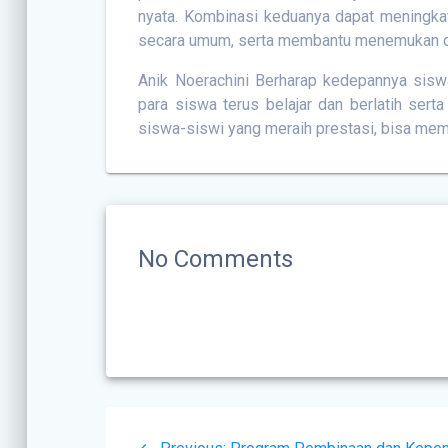
nyata. Kombinasi keduanya dapat meningkat
secara umum, serta membantu menemukan d
Anik Noerachini Berharap kedepannya siswa
para siswa terus belajar dan berlatih ser
siswa-siswi yang meraih prestasi, bisa m
No Comments
Post
Previous