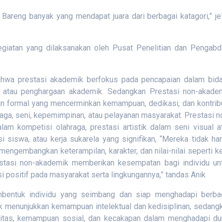
 Bareng banyak yang mendapat juara dari berbagai katagori,” je
kegiatan yang dilaksanakan oleh Pusat Penelitian dan Pengabd
 bahwa prestasi akademik berfokus pada pencapaian dalam bid
PK, atau penghargaan akademik. Sedangkan Prestasi non-akade
kan formal yang mencerminkan kemampuan, dedikasi, dan kontrib
raga, seni, kepemimpinan, atau pelayanan masyarakat. Prestasi n
m kompetisi olahraga, prestasi artistik dalam seni visual a
 siswa, atau kerja sukarela yang signifikan, “Mereka tidak ha
engembangkan keterampilan, karakter, dan nilai-nilai seperti ke
restasi non-akademik memberikan kesempatan bagi individu un
i positif pada masyarakat serta lingkungannya,” tandas Anik
entuk individu yang seimbang dan siap menghadapi berba
k menunjukkan kemampuan intelektual dan kedisiplinan, sedang
vitas, kemampuan sosial, dan kecakapan dalam menghadapi du