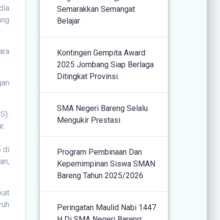
dia
Semarakkan Semangat
ang
Belajar
ara
Kontingen Gempita Award
2025 Jombang Siap Berlaga
Ditingkat Provinsi.
gan
SMA Negeri Bareng Selalu
S).
Mengukir Prestasi
r.
 di
Program Pembinaan Dan
an,
Kepemimpinan Siswa SMAN
Bareng Tahun 2025/2026
kat
ruh
Peringatan Maulid Nabi 1447
H Di SMA Negeri Bareng: