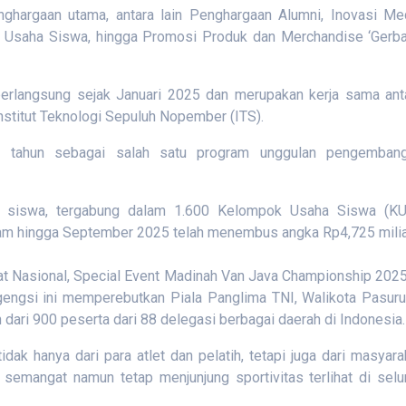
argaan utama, antara lain Penghargaan Alumni, Inovasi Me
 Usaha Siswa, hingga Promosi Produk dan Merchandise ‘Gerb
erlangsung sejak Januari 2025 dan merupakan kerja sama ant
nstitut Teknologi Sepuluh Nopember (ITS).
m tahun sebagai salah satu program unggulan pengemban
0 siswa, tergabung dalam 1.600 Kelompok Usaha Siswa (KU
gram hingga September 2025 telah menembus angka Rp4,725 milia
lat Nasional, Special Event Madinah Van Java Championship 2025
engsi ini memperebutkan Piala Panglima TNI, Walikota Pasuru
 dari 900 peserta dari 88 delegasi berbagai daerah di Indonesia.
idak hanya dari para atlet dan pelatih, tetapi juga dari masyara
semangat namun tetap menjunjung sportivitas terlihat di selu