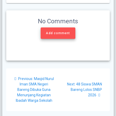
No Comments
Add comment
Post
Previous
Previous:
Masjid Nurul
navigation
post:
Next
Iman SMA Negeri
Next:
48 Siswa SMAN
post:
Bareng Dibuka Guna
Bareng Lolos SNBP
Menunjang Kegiatan
2026
Ibadah Warga Sekolah