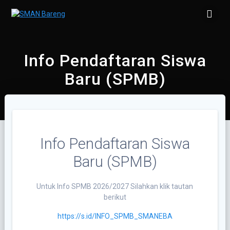
Skip
to
content
Info Pendaftaran Siswa
Baru (SPMB)
Info Pendaftaran Siswa
Baru (SPMB)
Untuk Info SPMB 2026/2027 Silahkan klik tautan
berikut
https://s.id/INFO_SPMB_SMANEBA