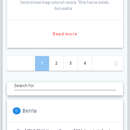
berprestasi bagi seluruh siswa. “Kita harus selalu
berusaha …
Read more
Posts
Page
Page
Page
Page
1
2
3
4
navigation
Search for:
Berita