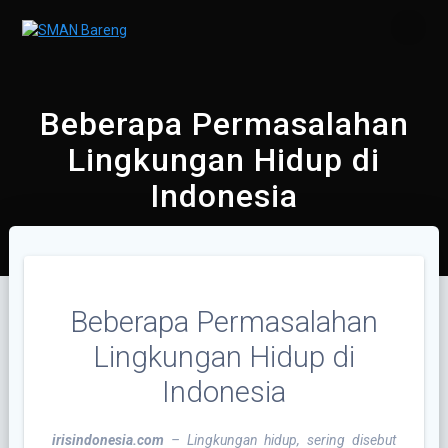
Skip
to
content
Beberapa Permasalahan
Lingkungan Hidup di
Indonesia
Beberapa Permasalahan
Lingkungan Hidup di
Indonesia
irisindonesia.com
– Lingkungan hidup, sering disebut