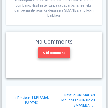
mendapatkan hasil Amat Baik untuk SMAN Bareng
Jombang. Hasil ini tentunya sebagai bahan refleksi
dan pemantik agar ke depannya SMAN Bareng lebih
baik lagi.
No Comments
Add comment
Post
Next
Next:
PERKEMAHAN
navigation
Previous
Previous:
UKBI SMAN
post:
MALAM TAHUN BARU
post:
BARENG
SMANEBA